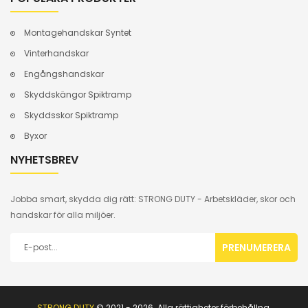
Montagehandskar Syntet
Vinterhandskar
Engångshandskar
Skyddskängor Spiktramp
Skyddsskor Spiktramp
Byxor
NYHETSBREV
Jobba smart, skydda dig rätt: STRONG DUTY - Arbetskläder, skor och
handskar för alla miljöer.
PRENUMERERA
STRONG DUTY
© 2021 - 2026. Alla rättigheter förbehållna.