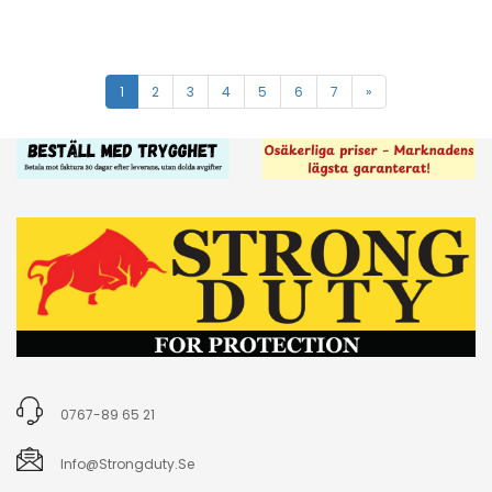
1
2
3
4
5
6
7
»
0767-89 65 21
Info@strongduty.se